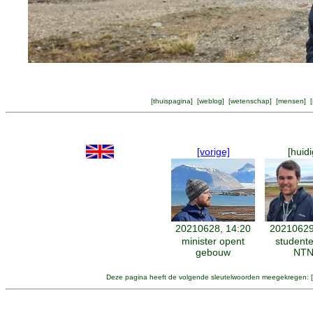
[
thuispagina
] [
weblog
] [
wetenschap
] [
mensen
] [
[vorige]
[huidi
20210628, 14:20
20210629
minister opent
student
gebouw
NT
Deze pagina heeft de volgende sleutelwoorden meegekregen: [