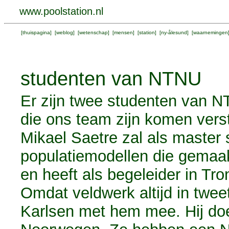
www.poolstation.nl
[
thuispagina
] [
weblog
] [
wetenschap
] [
mensen
] [
station
] [
ny-ålesund
] [
waarnemingen
studenten van NTNU
Er zijn twee studenten van N
die ons team zijn komen verste
Mikael Saetre zal als master
populatiemodellen die gemaak
en heeft als begeleider in T
Omdat veldwerk altijd in twee
Karlsen met hem mee. Hij do