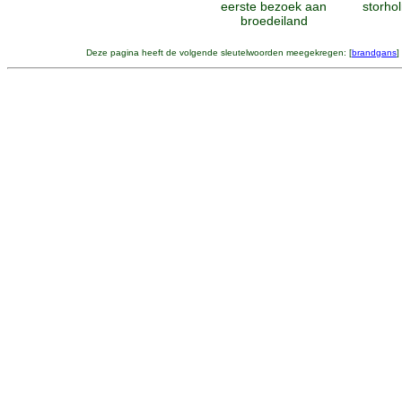
eerste bezoek aan
storho
broedeiland
Deze pagina heeft de volgende sleutelwoorden meegekregen: [
brandgans
]