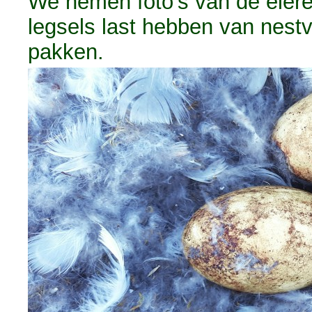
We nemen foto's van de eiere
legsels last hebben van nestvl
pakken.