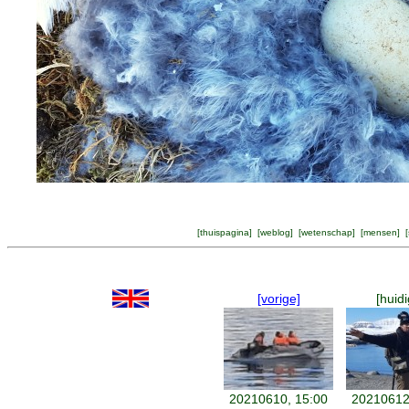
[
thuispagina
] [
weblog
] [
wetenschap
] [
mensen
] [
[vorige]
[huidi
20210610, 15:00
20210612