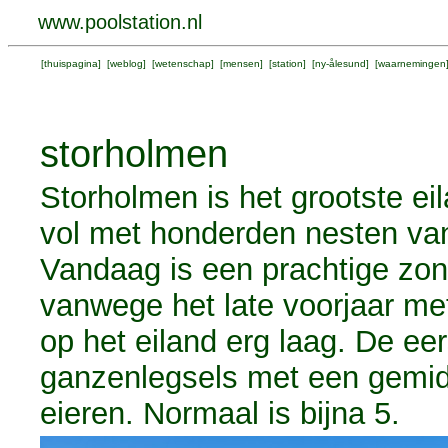
www.poolstation.nl
[
thuispagina
] [
weblog
] [
wetenschap
] [
mensen
] [
station
] [
ny-ålesund
] [
waarnemingen
storholmen
Storholmen is het grootste eil
vol met honderden nesten va
Vandaag is een prachtige zo
vanwege het late voorjaar me
op het eiland erg laag. De ee
ganzenlegsels met een gemidd
eieren. Normaal is bijna 5.