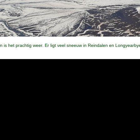
n is het prachtig weer. Er ligt veel sneeuw in Reindalen en Longyearby