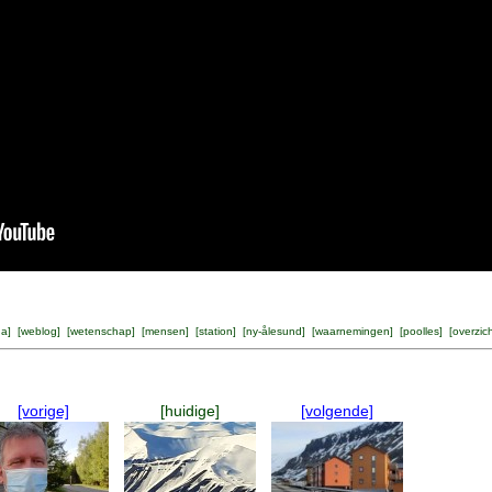
na
] [
weblog
] [
wetenschap
] [
mensen
] [
station
] [
ny-ålesund
] [
waarnemingen
] [
poolles
] [
overzic
[vorige]
[huidige]
[volgende]