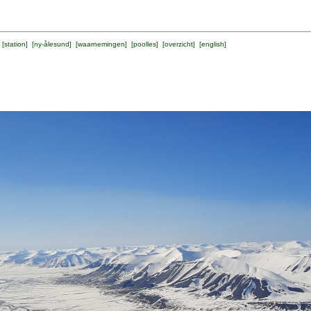
 [
station
] [
ny-ålesund
] [
waarnemingen
] [
poolles
] [
overzicht
] [
english
]