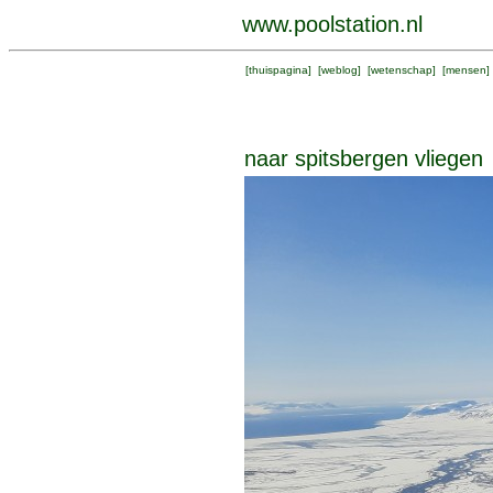
www.poolstation.nl
[
thuispagina
] [
weblog
] [
wetenschap
] [
mensen
]
naar spitsbergen vliegen