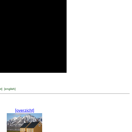
ht
] [
english
]
[overzicht]