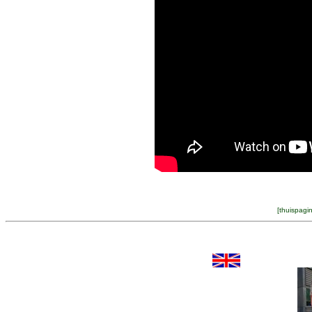
[
thuispagi