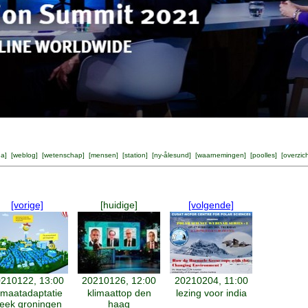
na
] [
weblog
] [
wetenschap
] [
mensen
] [
station
] [
ny-ålesund
] [
waarnemingen
] [
poolles
] [
overzic
[vorige]
[huidige]
[volgende]
210122, 13:00
20210126, 12:00
20210204, 11:00
imaatadaptatie
klimaattop den
lezing voor india
eek groningen
haag