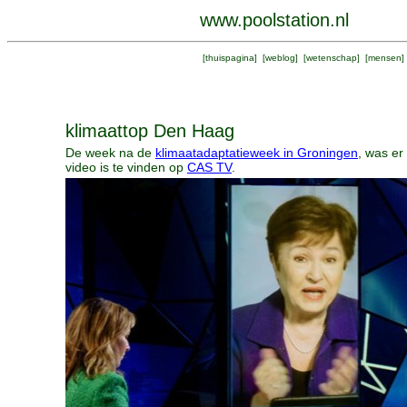
www.poolstation.nl
[
thuispagina
] [
weblog
] [
wetenschap
] [
mensen
]
klimaattop Den Haag
De week na de
klimaatadaptatieweek in Groningen
, was er
video is te vinden op
CAS TV
.