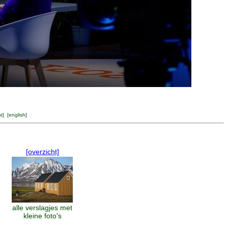
ht
] [
english
]
[overzicht]
alle verslagjes met
kleine foto's