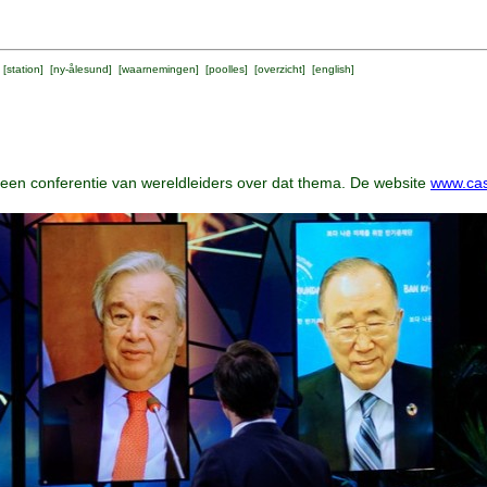
 [
station
] [
ny-ålesund
] [
waarnemingen
] [
poolles
] [
overzicht
] [
english
]
 een conferentie van wereldleiders over dat thema. De website
www.ca