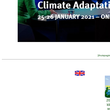
[
thuispagi
20
kl
w