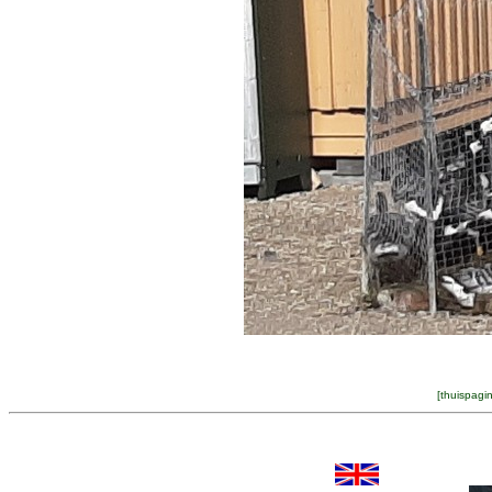
[
thuispagi