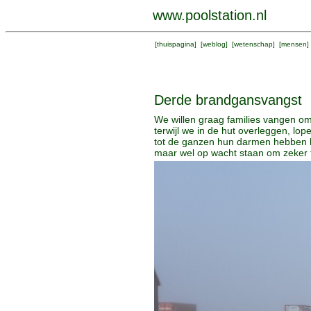
www.poolstation.nl
[
thuispagina
] [
weblog
] [
wetenschap
] [
mensen
]
Derde brandgansvangst
We willen graag families vangen om
terwijl we in de hut overleggen, l
tot de ganzen hun darmen hebben l
maar wel op wacht staan om zeker te