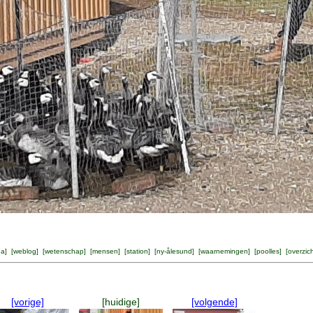
na
] [
weblog
] [
wetenschap
] [
mensen
] [
station
] [
ny-ålesund
] [
waarnemingen
] [
poolles
] [
overzic
[vorige]
[huidige]
[volgende]