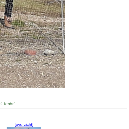
ht
] [
english
]
[overzicht]