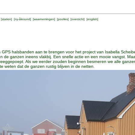
 [
station
] [
ny-ålesund
] [
waarnemingen
] [
poolles
] [
overzicht
] [
english
]
 GPS halsbanden aan te brengen voor het project van Isabella Scheibe
open de ganzen ineens vlakbij. Een snelle actie en een mooie vangst. 
eeggepoept. Als we eerder zouden beginnen besmeren we alle ganzen
 weten dat de ganzen rustig blijven in de netten.