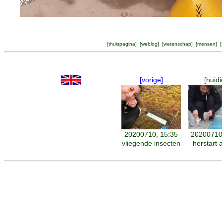
[
thuispagina
] [
weblog
] [
wetenschap
] [
mensen
] [
[vorige]
[huidi
20200710, 15:35
20200710
vliegende insecten
herstart 