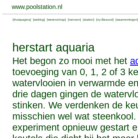
www.poolstation.nl
[
thuispagina
] [
weblog
] [
wetenschap
] [
mensen
] [
station
] [
ny-ålesund
] [
waarnemingen
herstart aquaria
Het begon zo mooi met het
a
toevoeging van 0, 1, 2 of 3 
watervlooien in verwarmde e
drie dagen gingen de watervl
stinken. We verdenken de keu
misschien wel wat steenkool
experiment opnieuw gestart e