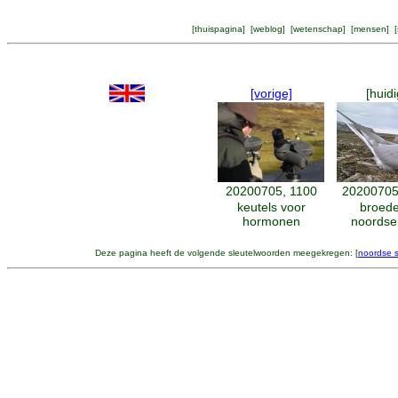
[
thuispagina
] [
weblog
] [
wetenschap
] [
mensen
] [
[vorige]
[huidi
20200705, 1100
20200705
keutels voor
broed
hormonen
noordse
Deze pagina heeft de volgende sleutelwoorden meegekregen: [
noordse s