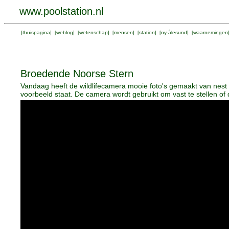
www.poolstation.nl
[
thuispagina
] [
weblog
] [
wetenschap
] [
mensen
] [
station
] [
ny-ålesund
] [
waarnemingen
Broedende Noorse Stern
Vandaag heeft de wildlifecamera mooie foto's gemaakt van nest 2
voorbeeld staat. De camera wordt gebruikt om vast te stellen of 