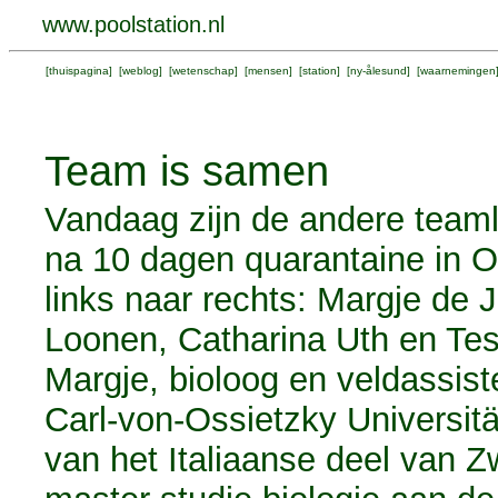
www.poolstation.nl
[
thuispagina
] [
weblog
] [
wetenschap
] [
mensen
] [
station
] [
ny-ålesund
] [
waarnemingen
Team is samen
Vandaag zijn de andere tea
na 10 dagen quarantaine in Os
links naar rechts: Margje de
Loonen, Catharina Uth en Tess
Margje, bioloog en veldassist
Carl-von-Ossietzky Universitä
van het Italiaanse deel van Z