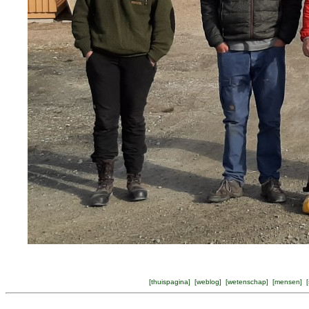
[
thuispagina
] [
weblog
] [
wetenschap
] [
mensen
] [