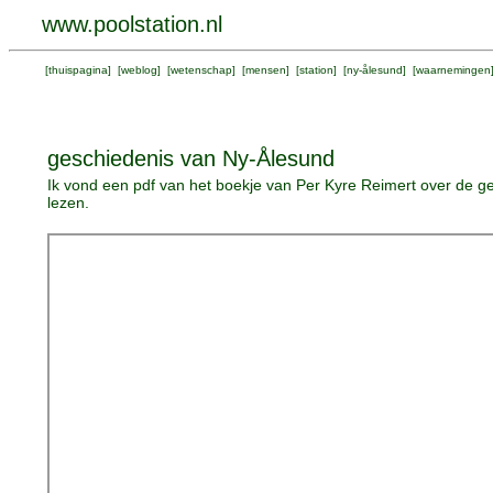
www.poolstation.nl
[
thuispagina
] [
weblog
] [
wetenschap
] [
mensen
] [
station
] [
ny-ålesund
] [
waarnemingen
geschiedenis van Ny-Ålesund
Ik vond een pdf van het boekje van Per Kyre Reimert over de 
lezen.