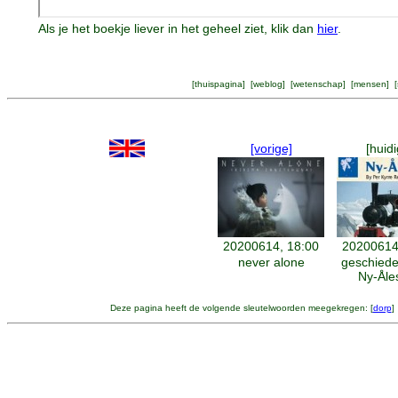
Als je het boekje liever in het geheel ziet, klik dan
hier
.
[
thuispagina
] [
weblog
] [
wetenschap
] [
mensen
] [
[vorige]
[huidi
20200614, 18:00
20200614
never alone
geschiede
Ny-Åle
Deze pagina heeft de volgende sleutelwoorden meegekregen: [
dorp
]