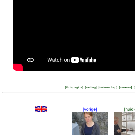
[
thuispagina
] [
weblog
] [
wetenschap
] [
mensen
] [
[vorige]
[huidi