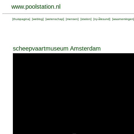
www.poolstation.nl
[
thuispagina
] [
weblog
] [
wetenschap
] [
mensen
] [
station
] [
ny-ålesund
] [
waarnemingen
scheepvaartmuseum Amsterdam