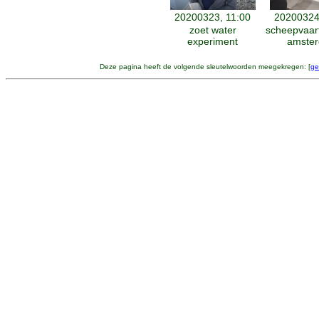
20200323, 11:00
20200324
zoet water
scheepvaa
experiment
amste
Deze pagina heeft de volgende sleutelwoorden meegekregen: [
ge