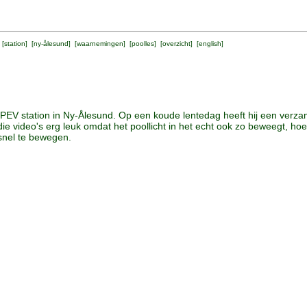
 [
station
] [
ny-ålesund
] [
waarnemingen
] [
poolles
] [
overzicht
] [
english
]
PEV station in Ny-Ålesund. Op een koude lentedag heeft hij een verzam
ie video's erg leuk omdat het poollicht in het echt ook zo beweegt, hoew
e snel te bewegen.