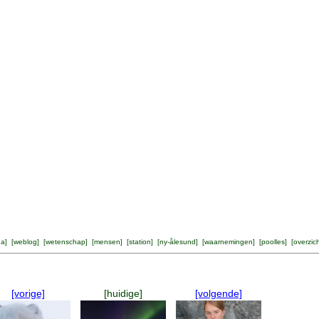
na
] [
weblog
] [
wetenschap
] [
mensen
] [
station
] [
ny-ålesund
] [
waarnemingen
] [
poolles
] [
overzic
[vorige]
[huidige]
[volgende]