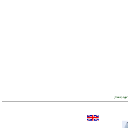
[
thuispagi