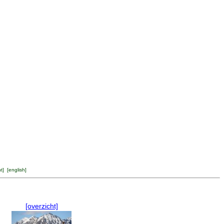
ht
] [
english
]
[overzicht]