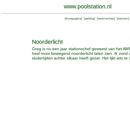
www.poolstation.nl
[
thuispagina
] [
weblog
] [
wetenschap
] [
mensen
]
Noorderlicht
Greg is nu een jaar stationschef geweest van het AWI
heel mooi bewegend noorderlicht laten zien. Ik vond d
sluitertijden achter elkaar heeft gezet. Het lijkt iets t