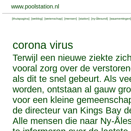
www.poolstation.nl
[
thuispagina
] [
weblog
] [
wetenschap
] [
mensen
] [
station
] [
ny-ålesund
] [
waarnemingen
corona virus
Terwijl een nieuwe ziekte zich
vooral zorg over de verstore
als dit te snel gebeurt. Als ve
worden, ontstaan al gauw gro
voor een kleine gemeenschap
de directeur van Kings Bay 
Alle mensen die naar Ny-Åle