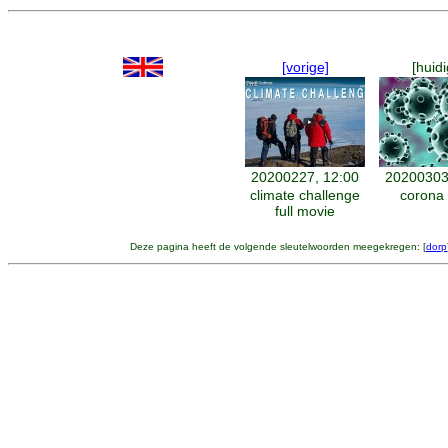
[vorige]
[huidi
20200227, 12:00
20200303
climate challenge
corona 
full movie
Deze pagina heeft de volgende sleutelwoorden meegekregen: [
dorp