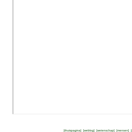
[
thuispagina
] [
weblog
] [
wetenschap
] [
mensen
] [