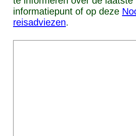
te informeren over de laatste
informatiepunt of op deze
Noo
reisadviezen
.