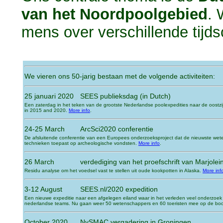
van het Noordpoolgebied
. 
mens over verschillende tijds
We vieren ons 50-jarig bestaan met de volgende activiteiten:
25 januari 2020
SEES publieksdag (in Dutch)
Een zaterdag in het teken van de grootste Nederlandse poolexpedities naar de oostz
in 2015 and 2020.
More info
.
24-25 March
ArcSci2020 conferentie
De afsluitende conferentie van een Europees onderzoeksproject dat de nieuwste wet
technieken toepast op archeologische vondsten.
More info
.
26 March
verdediging van het proefschrift van Marjolei
Residu analyse om het voedsel vast te stellen uit oude kookpotten in Alaska.
More inf
3-12 August
SEES.nl/2020 expedition
Een nieuwe expeditie naar een afgelegen eiland waar in het verleden veel onderzoek
nederlandse teams. Nu gaan weer 50 wetenschappers en 60 toeristen mee op de boot
October 2020
NySMAC vergadering in Groningen