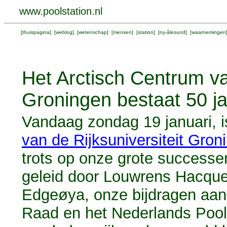
www.poolstation.nl
[
thuispagina
] [
weblog
] [
wetenschap
] [
mensen
] [
station
] [
ny-ålesund
] [
waarnemingen
Het Arctisch Centrum van
Groningen bestaat 50 ja
Vandaag zondag 19 januari, i
van de Rijksuniversiteit Gron
trots op onze grote successe
geleid door Louwrens Hacqu
Edgeøya
,
onze bijdragen aan
Raad
en het
Nederlands Pool