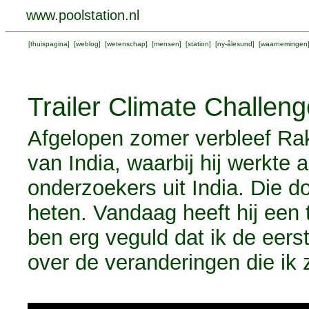
www.poolstation.nl
[
thuispagina
] [
weblog
] [
wetenschap
] [
mensen
] [
station
] [
ny-ålesund
] [
waarnemingen
Trailer Climate Challen
Afgelopen zomer verbleef Ra
van India, waarbij hij werkte
onderzoekers uit India. Die 
heten. Vandaag heeft hij een t
ben erg veguld dat ik de eerst
over de veranderingen die ik 