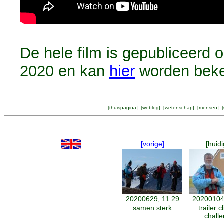
De hele film is gepubliceerd 
2020 en kan
hier
worden bek
[
thuispagina
] [
weblog
] [
wetenschap
] [
mensen
] [
[vorige]
[huidi
20200629, 11:29
20200104
samen sterk
trailer c
chall