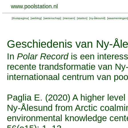
www.poolstation.nl
[
thuispagina
] [
weblog
] [
wetenschap
] [
mensen
] [
station
] [
ny-ålesund
] [
waarnemingen
Geschiedenis van Ny-Åle
In
Polar Record
is een interes
recente trandsformatie van Ny-
internationaal centrum van po
Paglia E. (2020) A higher level 
Ny-Ålesund from Arctic coalmin
environmental knowledge cente