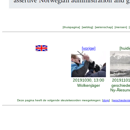
[
thuispagina
] [
weblog
] [
wetenschap
] [
mensen
] [
[vorige]
[huidi
20191030, 13:00
20191101
Wolkenjäger
geschiede
Ny-Ålesund
Deze pagina heeft de volgende sleutelwoorden meegekregen: [
dorp
] [
geschiedeni