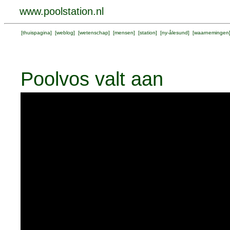
www.poolstation.nl
[
thuispagina
] [
weblog
] [
wetenschap
] [
mensen
] [
station
] [
ny-ålesund
] [
waarnemingen
Poolvos valt aan