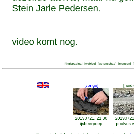
Stein Jarle Pedersen.
video komt nog.
[
thuispagina
] [
weblog
] [
wetenschap
] [
mensen
] [
[vorige]
[huidi
20190721, 21:30
20190721
ijsbeerpoep
poolvos v