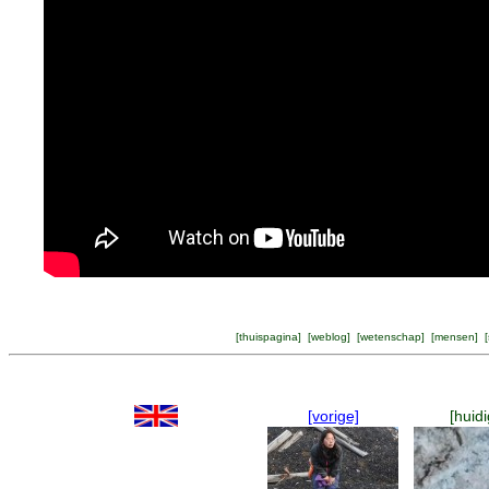
[
thuispagina
] [
weblog
] [
wetenschap
] [
mensen
] [
[vorige]
[huidi