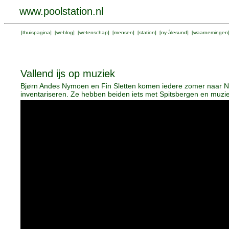
www.poolstation.nl
[
thuispagina
] [
weblog
] [
wetenschap
] [
mensen
] [
station
] [
ny-ålesund
] [
waarnemingen
Vallend ijs op muziek
Bjørn Andes Nymoen en Fin Sletten komen iedere zomer naar Ny-
inventariseren. Ze hebben beiden iets met Spitsbergen en muzie