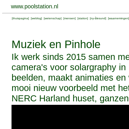
www.poolstation.nl
[
thuispagina
] [
weblog
] [
wetenschap
] [
mensen
] [
station
] [
ny-ålesund
] [
waarnemingen
Muziek en Pinhole
Ik werk sinds 2015 samen m
camera's voor solargraphy in 
beelden, maakt animaties en 
mooi nieuw voorbeeld met het
NERC Harland huset, ganzen 