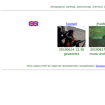
[
thuispagina
] [
weblog
] [
wetenschap
] [
mensen
] [
[vorige]
[huidi
20190614, 11:30
20190617
geweerles
music and
Deze pagina heeft de volgende sleutelwoorden meegekregen: [
kunsten