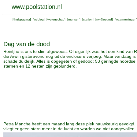
www.poolstation.nl
[
thuispagina
] [
weblog
] [
wetenschap
] [
mensen
] [
station
] [
ny-ålesund
] [
waarnemingen
Dag van de dood
Reintjhe is ons te slim afgeweest. Of eigenlijk was het een kind van R
die Arwin gisteravond nog uit de enclosure verjoeg. Maar vandaag is
schade duidelijk. Alles is opgegeten of gedood: 53 geringde noordse
sternen en 12 nesten zijn geplunderd.
Petra Manche heeft een maand lang deze plek nauwkeurig gevolgd.
vliegt er geen stern meer in de lucht en worden we niet aangevallen.