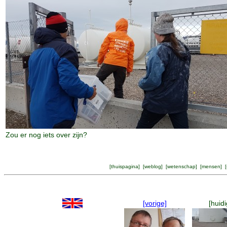
Zou er nog iets over zijn?
[
thuispagina
] [
weblog
] [
wetenschap
] [
mensen
] [
[vorige]
[huidi