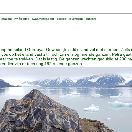
 [
station
] [
ny-ålesund
] [
waarnemingen
] [
poolles
] [
overzicht
] [
english
]
p het eiland Gerdøya. Gewoonlijk is dit eiland vol met sternen. Zelfs i
os op het eiland vast zit. Toch zijn er nog ruiende ganzen. Petra gaat i
r toe te trekken. Dat is lastig. De ganzen wachten geduldig af 200 me
rendier zijn er toch nog 192 ruiende ganzen.