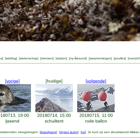
na
] [
weblog
] [
wetenschap
] [
mensen
] [
station
] [
ny-ålesund
] [
waarnemingen
] [
poolles
] [
overzic
[vorige]
[huidige]
[volgende]
180713, 19:00
20180714, 15:00
20180715, 11:00
ijseend
schuiltent
rode ballon
utelwoorden meegekregen: [
brandgans
] [
ringen lezen
] [
rui
] Je kunt op een sleutelwoord klikken