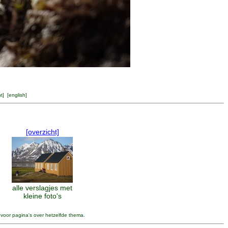
ht
] [
english
]
[overzicht]
alle verslagjes met
kleine foto's
 voor pagina's over hetzelfde thema.