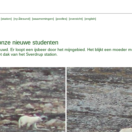
 [
station
] [
ny-ålesund
] [
waarnemingen
] [
poolles
] [
overzicht
] [
english
]
 onze nieuwe studenten
d. Er loopt een ijsbeer door het mijngebied. Het blijkt een moeder m
et dak van het Sverdrup station.