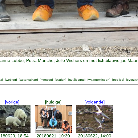
zanne Lubbe, Petra Manche, Jelle Wichers en met lichtblauwe jas Maa
na
] [
weblog
] [
wetenschap
] [
mensen
] [
station
] [
ny-ålesund
] [
waarnemingen
] [
poolles
] [
overzic
[vorige]
[huidige]
[volgende]
180620, 18:54
20180621, 10:30
20180622, 14:00