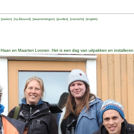
 [
station
] [
ny-ålesund
] [
waarnemingen
] [
poolles
] [
overzicht
] [
english
]
 Haan en Maarten Loonen. Het is een dag van uitpakken en installeren