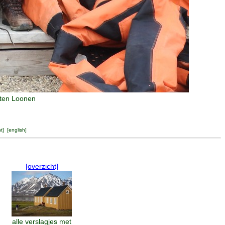
rten Loonen
ht
] [
english
]
[overzicht]
alle verslagjes met