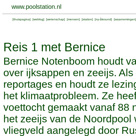
www.poolstation.nl
[
thuispagina
] [
weblog
] [
wetenschap
] [
mensen
] [
station
] [
ny-ålesund
] [
waarnemingen
Reis 1 met Bernice
Bernice Notenboom houdt van 
over ijksappen en zeeijs. Als
reportages en houdt ze lezi
het klimaatprobleem. Ze hee
voettocht gemaakt vanaf 88 
het zeeijs van de Noordpool 
vliegveld aangelegd door Ru