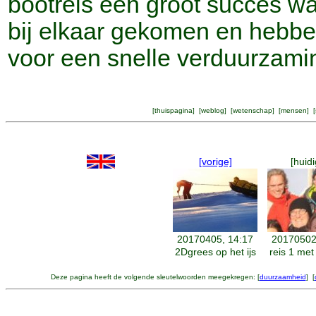
bootreis een groot succes wa
bij elkaar gekomen en hebbe
voor een snelle verduurzami
[
thuispagina
] [
weblog
] [
wetenschap
] [
mensen
] [
[vorige]
[huidi
20170405, 14:17
20170502
2Dgrees op het ijs
reis 1 met
Deze pagina heeft de volgende sleutelwoorden meegekregen: [
duurzaamheid
] [