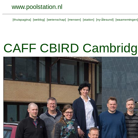
www.poolstation.nl
[
thuispagina
] [
weblog
] [
wetenschap
] [
mensen
] [
station
] [
ny-ålesund
] [
waarnemingen
CAFF CBIRD Cambridg