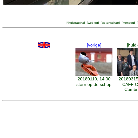
[
thuispagina
] [
weblog
] [
wetenschap
] [
mensen
] [
[vorige]
[huidi
20180110, 14:00
20180315
stern op de schop
CAFF C
Cambr