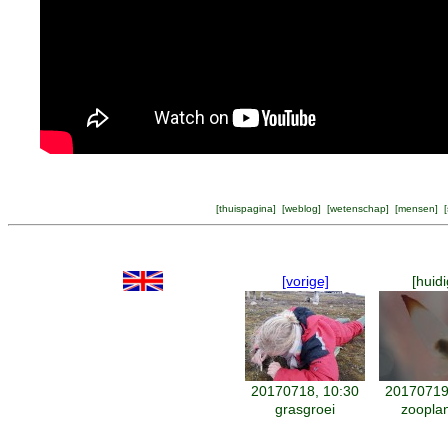
[
thuispagina
] [
weblog
] [
wetenschap
] [
mensen
] [
[vorige]
[huidi
20170718, 10:30
20170719
grasgroei
zoopla