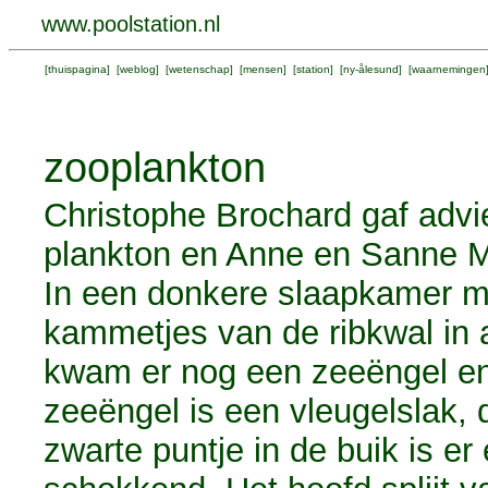
www.poolstation.nl
[
thuispagina
] [
weblog
] [
wetenschap
] [
mensen
] [
station
] [
ny-ålesund
] [
waarnemingen
zooplankton
Christophe Brochard gaf adv
plankton en Anne en Sanne Mo
In een donkere slaapkamer me
kammetjes van de ribkwal in a
kwam er nog een zeeëngel e
zeeëngel is een vleugelslak, 
zwarte puntje in de buik is er 