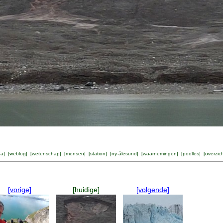
na
] [
weblog
] [
wetenschap
] [
mensen
] [
station
] [
ny-ålesund
] [
waarnemingen
] [
poolles
] [
overzic
[vorige]
[huidige]
[volgende]