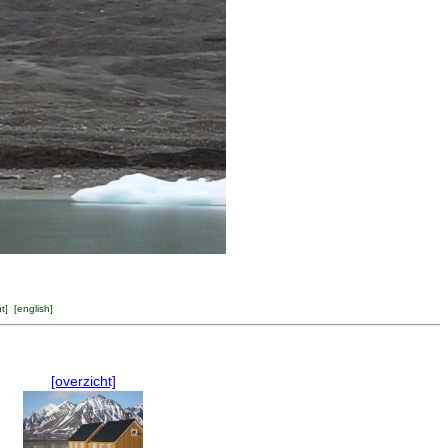
ht
] [
english
]
[overzicht]