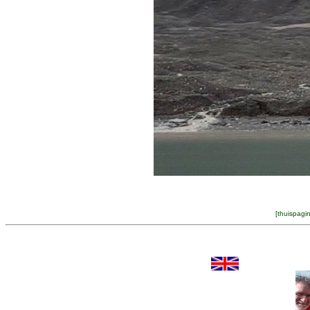
[
thuispagi