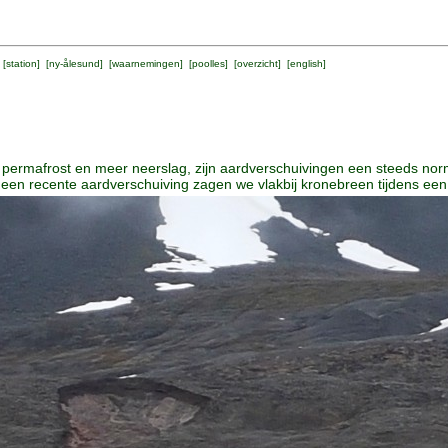
 [
station
] [
ny-ålesund
] [
waarnemingen
] [
poolles
] [
overzicht
] [
english
]
 permafrost en meer neerslag, zijn aardverschuivingen een steeds nor
en recente aardverschuiving zagen we vlakbij kronebreen tijdens een f