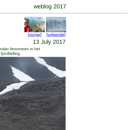
weblog 2017
[vorige]
[volgende]
13 July 2017
maler fenomeen in het
jordtelling.