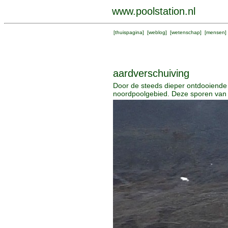
www.poolstation.nl
[
thuispagina
] [
weblog
] [
wetenschap
] [
mensen
]
aardverschuiving
Door de steeds dieper ontdooiende
noordpoolgebied. Deze sporen van e