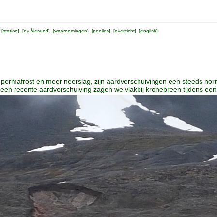
 [
station
] [
ny-ålesund
] [
waarnemingen
] [
poolles
] [
overzicht
] [
english
]
 permafrost en meer neerslag, zijn aardverschuivingen een steeds nor
en recente aardverschuiving zagen we vlakbij kronebreen tijdens een f