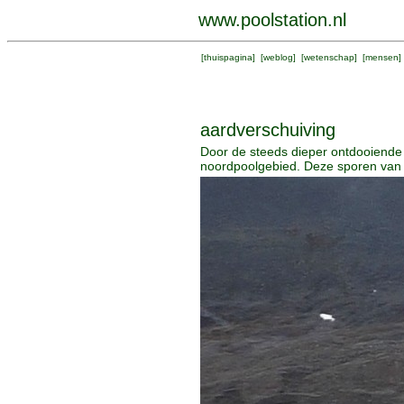
www.poolstation.nl
[
thuispagina
] [
weblog
] [
wetenschap
] [
mensen
]
aardverschuiving
Door de steeds dieper ontdooiende
noordpoolgebied. Deze sporen van e