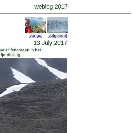
weblog 2017
[vorige]
[volgende]
13 July 2017
maler fenomeen in het
jordtelling.