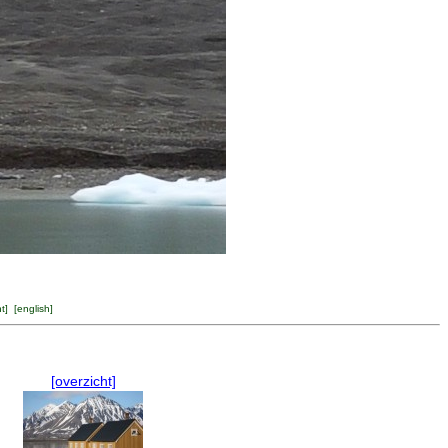
ht
] [
english
]
[overzicht]