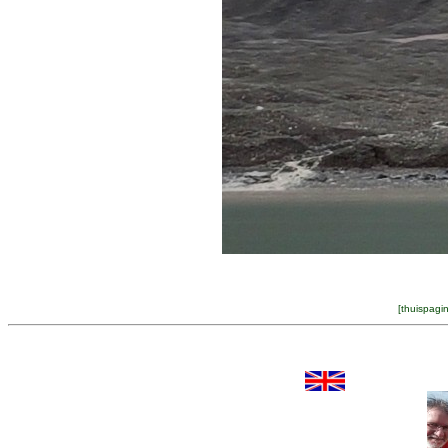
[
thuispagi