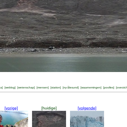
na
] [
weblog
] [
wetenschap
] [
mensen
] [
station
] [
ny-ålesund
] [
waarnemingen
] [
poolles
] [
overzic
[vorige]
[huidige]
[volgende]