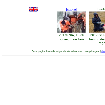
[vorige]
[huidi
20170704, 16:30
20170705
op weg naar huis
bemonster
reg
Deze pagina heeft de volgende sleutelwoorden meegekregen: [
pla