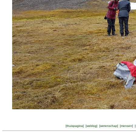
[
thuispagina
] [
weblog
] [
wetenschap
] [
mensen
] [