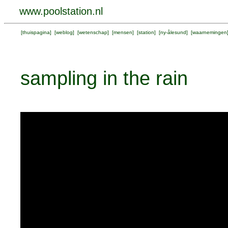
www.poolstation.nl
[
thuispagina
] [
weblog
] [
wetenschap
] [
mensen
] [
station
] [
ny-ålesund
] [
waarnemingen
sampling in the rain