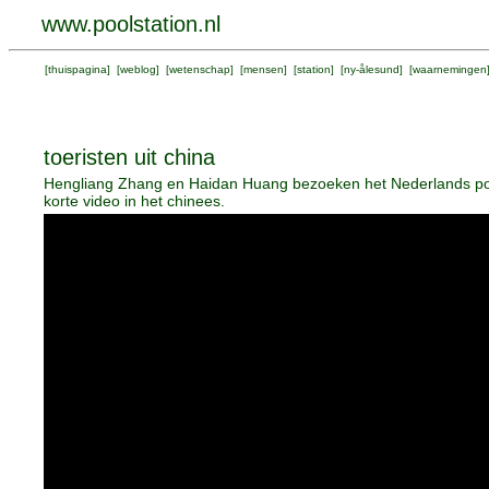
www.poolstation.nl
[
thuispagina
] [
weblog
] [
wetenschap
] [
mensen
] [
station
] [
ny-ålesund
] [
waarnemingen
toeristen uit china
Hengliang Zhang en Haidan Huang bezoeken het Nederlands poo
korte video in het chinees.