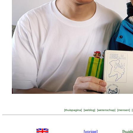
[
thuispagina
] [
weblog
] [
wetenschap
] [
mensen
] [
[vorige]
[huidi