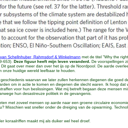
l van Schellnhuber, Rahmsdorf & Winkelmann
met de titel "Why the righ
49-653).
Deze figuur heeft mijn leven veranderd.
De voorspellingen zij
. Dit gaat over meer dan over het ijs op de Noordpool. De aarde overle
 onze huidige wereld leefbaar te houden.
e geschiedenis waarvan we later zullen herkennen diegenen die goed 
aarden om in actie te komen en diegenen die slecht waren. Ik hoop dat w
traffen voor hun beslissingen. Wat mij betreft begaan deze mensen 
anwege hun desastreuze politiek in de gevangenis.
eten met zoveel mensen op aarde naar een groene circulaire economie.
? Misschien wat sneller onder de dreiging van de opwarming. Technolo
r koraalriffen maakt mij als duiker wel heel droef.