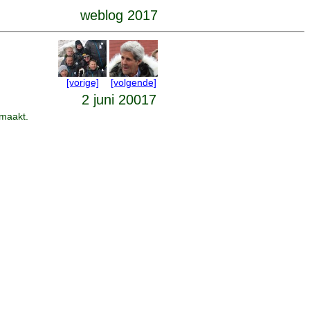
weblog 2017
[vorige]
[volgende]
2 juni 20017
 maakt.