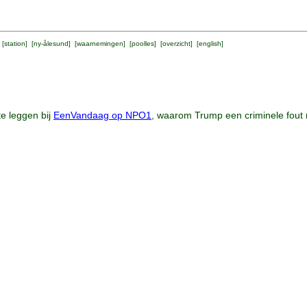
 [
station
] [
ny-ålesund
] [
waarnemingen
] [
poolles
] [
overzicht
] [
english
]
te leggen bij
EenVandaag op NPO1
, waarom Trump een criminele fout