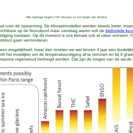
Mijn bijdrage begint 2:00 minuten na het begin van dit item
praat over de opwarming. De klimaatmodellen werden steeds beter, ma
ed zichtbaar op de Noordpool maar vandaag waren ook de
bedreigde kora
tijging toestaan. Op dit moment is ons klimaat ook al vaker extreem. 
itstoot gaan verminderen.
t een mogelijkheid, maar dan moeten we wel binnen 4 jaar een duidelij
t het moeilijker om de temperatuurstijging af te remmen en bij 4 grad
amazone regenwoud bedreigd worden. Dat zijn de longen van de aarde.