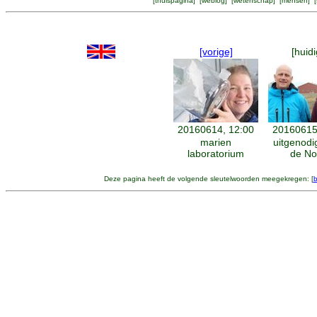
[
thuispagina
] [
weblog
] [
wetenschap
] [
mensen
] [
[vorige]
[huidi
20160614, 12:00
20160615
marien
uitgenodi
laboratorium
de No
Deze pagina heeft de volgende sleutelwoorden meegekregen: [
b