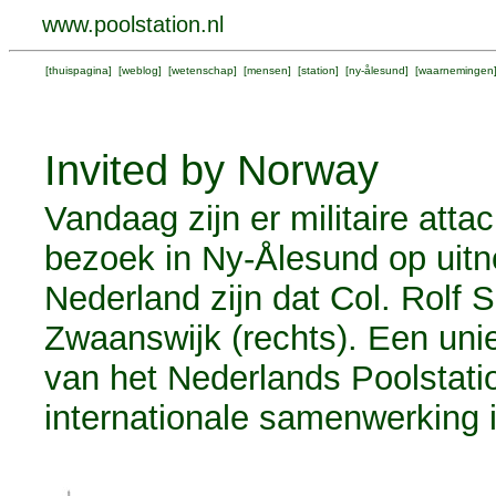
www.poolstation.nl
[
thuispagina
] [
weblog
] [
wetenschap
] [
mensen
] [
station
] [
ny-ålesund
] [
waarnemingen
Invited by Norway
Vandaag zijn er militaire at
bezoek in Ny-Ålesund op uitn
Nederland zijn dat Col. Rolf Sp
Zwaanswijk (rechts). Een unie
van het Nederlands Poolstati
internationale samenwerking i