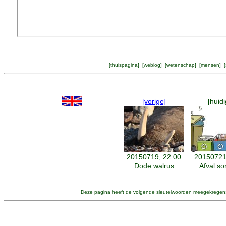
[
thuispagina
] [
weblog
] [
wetenschap
] [
mensen
] [
[vorige]
[huidi
20150719, 22:00
20150721
Dode walrus
Afval so
Deze pagina heeft de volgende sleutelwoorden meegekregen: