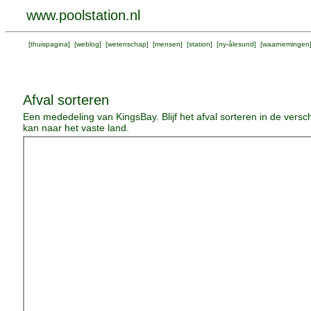
www.poolstation.nl
[
thuispagina
] [
weblog
] [
wetenschap
] [
mensen
] [
station
] [
ny-ålesund
] [
waarnemingen
Afval sorteren
Een mededeling van KingsBay. Blijf het afval sorteren in de vers
kan naar het vaste land.