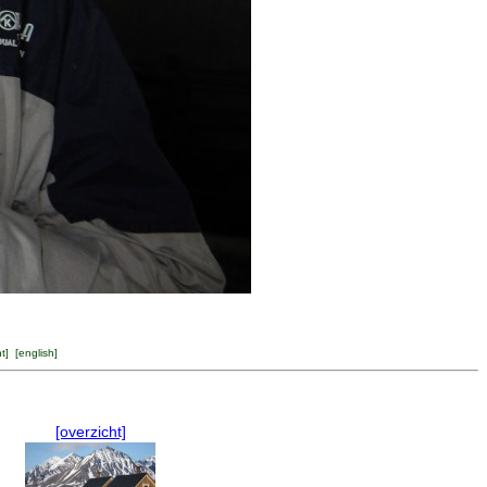
ht
] [
english
]
[overzicht]