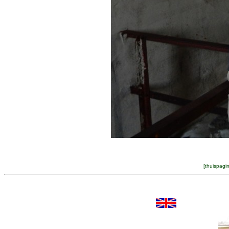
[
thuispagi