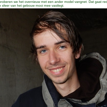
proberen we het overnieuw met een ander model vangnet. Dat gaat rede
de sfeer van het gebouw mooi mee vastlegt.