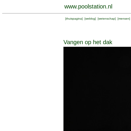
www.poolstation.nl
[
thuispagina
] [
weblog
] [
wetenschap
] [
mensen
]
Vangen op het dak