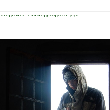
 [
station
] [
ny-ålesund
] [
waarnemingen
] [
poolles
] [
overzicht
] [
english
]