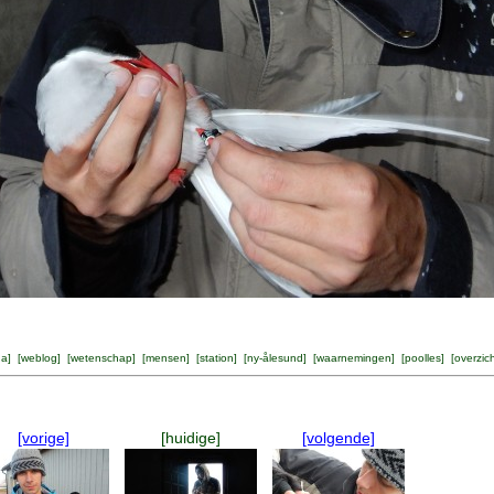
na
] [
weblog
] [
wetenschap
] [
mensen
] [
station
] [
ny-ålesund
] [
waarnemingen
] [
poolles
] [
overzic
[vorige]
[huidige]
[volgende]