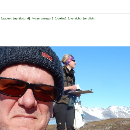
 [
station
] [
ny-ålesund
] [
waarnemingen
] [
poolles
] [
overzicht
] [
english
]