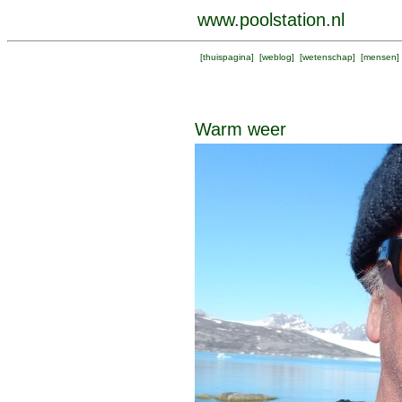
www.poolstation.nl
[
thuispagina
] [
weblog
] [
wetenschap
] [
mensen
]
Warm weer