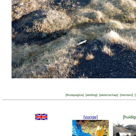
[
thuispagina
] [
weblog
] [
wetenschap
] [
mensen
] [
[vorige]
[huidig