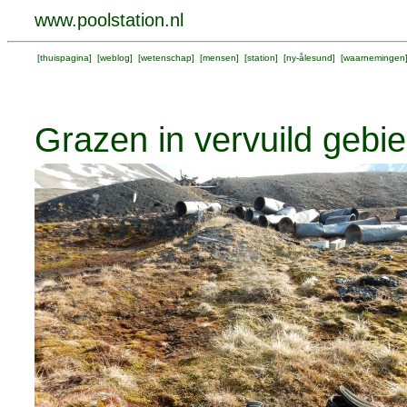
www.poolstation.nl
[
thuispagina
] [
weblog
] [
wetenschap
] [
mensen
] [
station
] [
ny-ålesund
] [
waarnemingen
Grazen in vervuild gebi