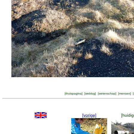
[
thuispagina
] [
weblog
] [
wetenschap
] [
mensen
] [
[vorige]
[huidig