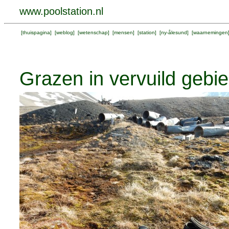
www.poolstation.nl
[
thuispagina
] [
weblog
] [
wetenschap
] [
mensen
] [
station
] [
ny-ålesund
] [
waarnemingen
Grazen in vervuild gebi