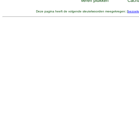
Veren plukken
Cacha
Deze pagina heeft de volgende sleutelwoorden meegekregen: [
bezoek