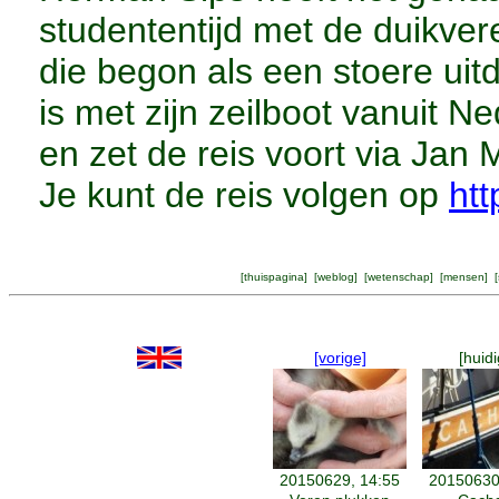
studententijd met de duikve
die begon als een stoere uit
is met zijn zeilboot vanuit N
en zet de reis voort via Jan 
Je kunt de reis volgen op
htt
[
thuispagina
] [
weblog
] [
wetenschap
] [
mensen
] [
[vorige]
[huidi
20150629, 14:55
20150630