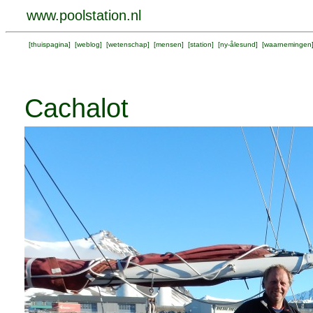
www.poolstation.nl
[
thuispagina
] [
weblog
] [
wetenschap
] [
mensen
] [
station
] [
ny-ålesund
] [
waarnemingen
Cachalot