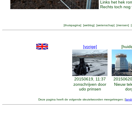
Links het hek ro
Rechts toch nog 
[
thuispagina
] [
weblog
] [
wetenschap
] [
mensen
] [
[vorige]
[huidi
20150619, 11:37
20150620
zonschrijven door
Nieuw te
udo prinsen
dor
Deze pagina heeft de volgende sleutelwoorden meegekregen: [
land