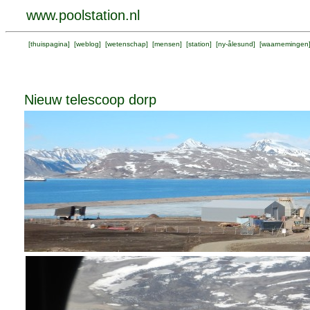
www.poolstation.nl
[
thuispagina
] [
weblog
] [
wetenschap
] [
mensen
] [
station
] [
ny-ålesund
] [
waarnemingen
Nieuw telescoop dorp