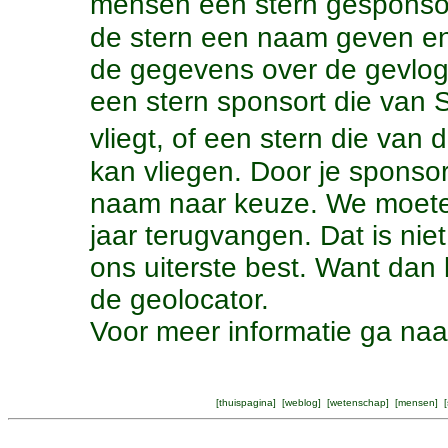
mensen een stern gespons
de stern een naam geven en 
de gegevens over de gevloge
een stern sponsort die van 
vliegt, of een stern die va
kan vliegen. Door je sponsori
naam naar keuze. We moeten
jaar terugvangen. Dat is ni
ons uiterste best. Want dan 
de geolocator.
Voor meer informatie ga na
[
thuispagina
] [
weblog
] [
wetenschap
] [
mensen
] [