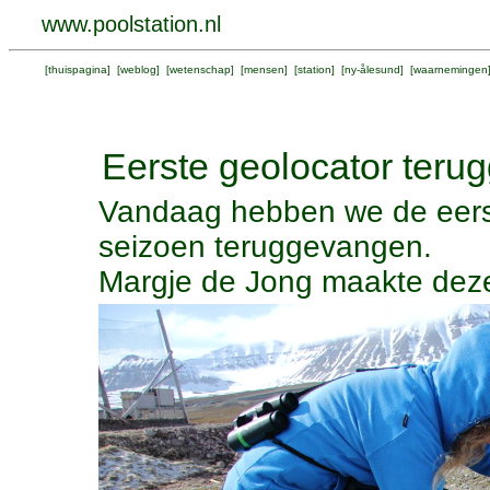
www.poolstation.nl
[
thuispagina
] [
weblog
] [
wetenschap
] [
mensen
] [
station
] [
ny-ålesund
] [
waarnemingen
Eerste geolocator ter
Vandaag hebben we de eerst
seizoen teruggevangen.
Margje de Jong maakte deze