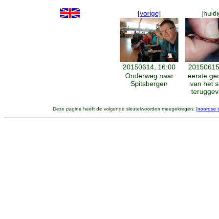
[vorige]
[huidi
20150614, 16:00
20150615
Onderweg naar
eerste ge
Spitsbergen
van het 
terugge
Deze pagina heeft de volgende sleutelwoorden meegekregen: [
noordse 