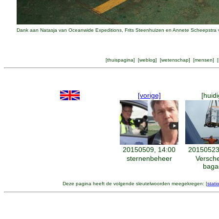
Dank aan Natasja van Oceanwide Expeditions, Frits Steenhuizen en Annete Scheepstra v
[
thuispagina
] [
weblog
] [
wetenschap
] [
mensen
] [
[vorige]
[huidi
20150509, 14:00
20150523
sternenbeheer
Versch
baga
Deze pagina heeft de volgende sleutelwoorden meegekregen: [
stati