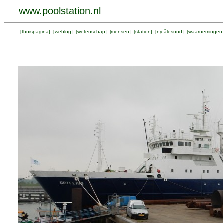
www.poolstation.nl
[
thuispagina
] [
weblog
] [
wetenschap
] [
mensen
] [
station
] [
ny-ålesund
] [
waarnemingen