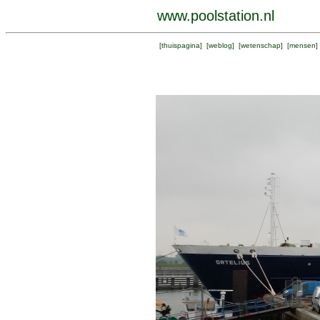
www.poolstation.nl
[
thuispagina
] [
weblog
] [
wetenschap
] [
mensen
]