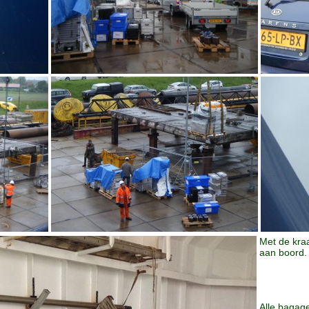
Met de kra
aan boord.
Alle bagag