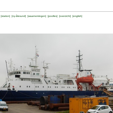
 [
station
] [
ny-ålesund
] [
waarnemingen
] [
poolles
] [
overzicht
] [
english
]