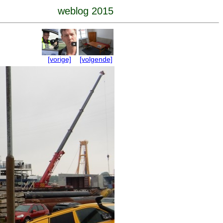
weblog 2015
[vorige]
[volgende]