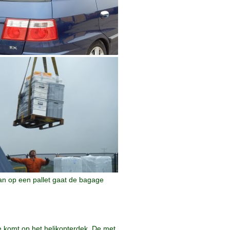
an op een pallet gaat de bagage
e komt op het helikopterdek. De met