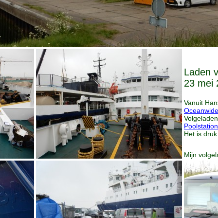
Laden v
23 mei 
Vanuit Han
Oceanwide
Volgeladen
Poolstation
Het is druk
Mijn volge