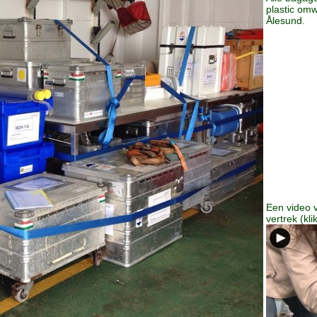
plastic omw
Ålesund.
Een video 
vertrek (kli