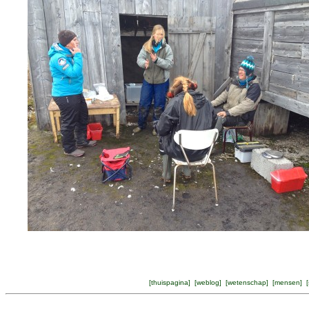
[
thuispagina
] [
weblog
] [
wetenschap
] [
mensen
] [