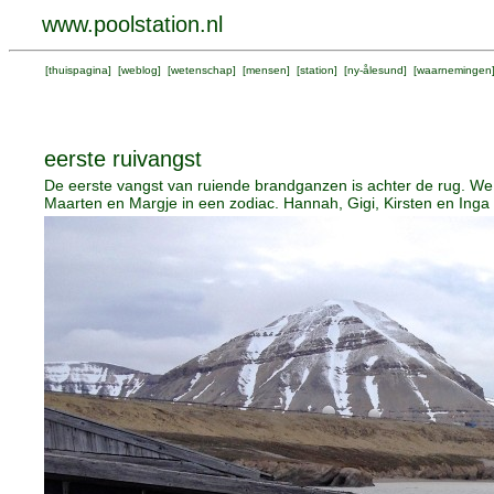
www.poolstation.nl
[
thuispagina
] [
weblog
] [
wetenschap
] [
mensen
] [
station
] [
ny-ålesund
] [
waarnemingen
eerste ruivangst
De eerste vangst van ruiende brandganzen is achter de rug. W
Maarten en Margje in een zodiac. Hannah, Gigi, Kirsten en Inga 