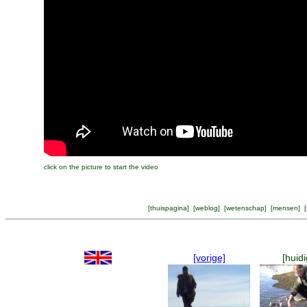
click on the picture to start the video
[
thuispagina
] [
weblog
] [
wetenschap
] [
mensen
] [
[vorige]
[huidi