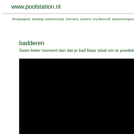
www.poolstation.nl
[
thuispagina
] [
weblog
] [
wetenschap
] [
mensen
] [
station
] [
ny-ålesund
] [
waarnemingen
badderen
Geen beter moment dan dat je bad klaar staat om te poedele