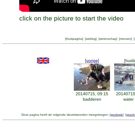
click on the picture to start the video
[
thuispagina
] [
weblog
] [
wetenschap
] [
mensen
] [
[vorige]
[huidi
20140715, 09:15
20140715
badderen
water 
Deze pagina heeft de volgende sleutelwoorden meegekregen: [
geologie
] [
gesch