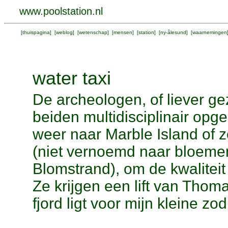
www.poolstation.nl
[
thuispagina
] [
weblog
] [
wetenschap
] [
mensen
] [
station
] [
ny-ålesund
] [
waarnemingen
water taxi
De archeologen, of liever g
beiden multidisciplinair opg
weer naar Marble Island of 
(niet vernoemd naar bloem
Blomstrand), om de kwalitei
Ze krijgen een lift van Thomas
fjord ligt voor mijn kleine zod