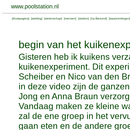
www.poolstation.nl
[
thuispagina
] [
weblog
] [
wetenschap
] [
mensen
] [
station
] [
ny-ålesund
] [
waarnemingen
begin van het kuikenex
Gisteren heb ik kuikens ver
kuikenexperiment. Dit experi
Scheiber en Nico van den Bri
in deze video zijn de ganze
Jong en Anna Braun verzorge
Vandaag maken ze kleine wan
zal de ene groep in het verv
gaan eten en de andere groe