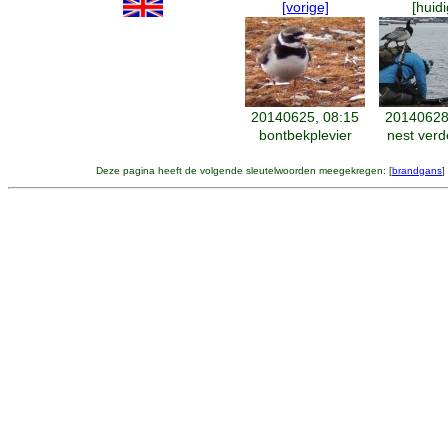
[vorige]
[huidi
20140625, 08:15
20140628
bontbekplevier
nest verd
Deze pagina heeft de volgende sleutelwoorden meegekregen: [
brandgans
]