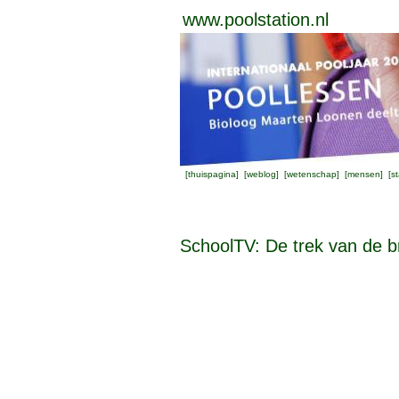
www.poolstation.nl
[
thuispagina
] [
weblog
] [
wetenschap
] [
mensen
] [
st
SchoolTV: De trek van de 