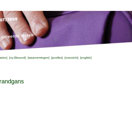
ation
] [
ny-ålesund
] [
waarnemingen
] [
poolles
] [
overzicht
] [
english
]
brandgans