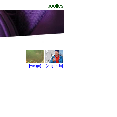
poolles
[vorige]
[volgende]