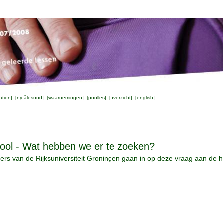
ation
] [
ny-ålesund
] [
waarnemingen
] [
poolles
] [
overzicht
] [
english
]
ool - Wat hebben we er te zoeken?
ers van de Rijksuniversiteit Groningen gaan in op deze vraag aan de 