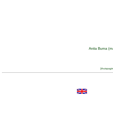
Anita Buma (ma
[
thuispagi