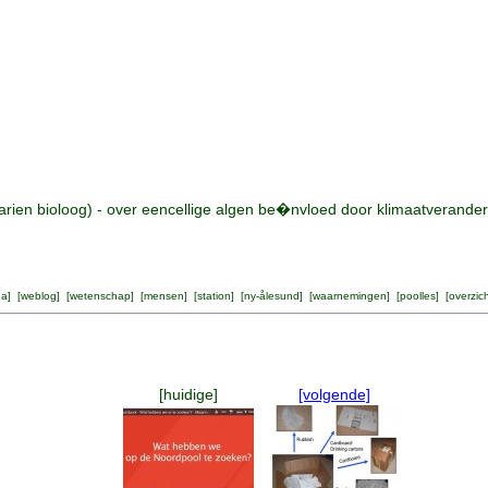
rien bioloog) - over eencellige algen be�nvloed door klimaatverander
na
] [
weblog
] [
wetenschap
] [
mensen
] [
station
] [
ny-ålesund
] [
waarnemingen
] [
poolles
] [
overzic
[huidige]
[volgende]