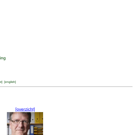
ing
ht
] [
english
]
[overzicht]