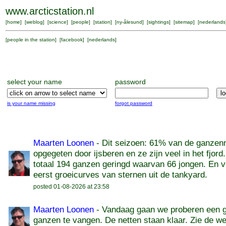
www.arcticstation.nl
[
home
] [
weblog
] [
science
] [
people
] [
station
] [
ny-ålesund
] [
sightings
] [
sitemap
] [
nederlands
[
people in the station
]
[
facebook
] [
nederlands
]
select your name
password
is your name missing
forgot password
Maarten Loonen
- Dit seizoen: 61% van de ganzen
opgegeten door ijsberen en ze zijn veel in het fjord.
totaal 194 ganzen geringd waarvan 66 jongen. En v
eerst groeicurves van sternen uit de tankyard.
posted 01-08-2026 at 23:58
Maarten Loonen
- Vandaag gaan we proberen een 
ganzen te vangen. De netten staan klaar. Zie de we